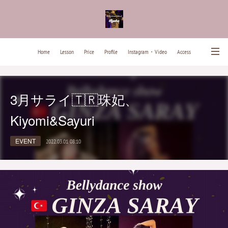
Home
Lesson
Price
Profile
Instagram・Video
Access
News
Contact
Past Lesson Songs
3月サライ🇹🇷珠妃、
Kiyomi&Sayuri
EVENT
2022.03.01 08:10