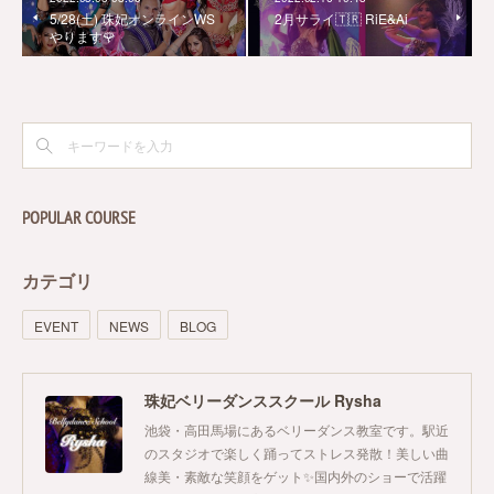
5/28(土) 珠妃オンラインWS
2月サライ🇹🇷 RiE&Ai
やります🌹
POPULAR COURSE
カテゴリ
EVENT
NEWS
BLOG
珠妃ベリーダンススクール Rysha
池袋・高田馬場にあるベリーダンス教室です。駅近
のスタジオで楽しく踊ってストレス発散！美しい曲
線美・素敵な笑顔をゲット✨国内外のショーで活躍