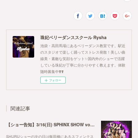
珠妃ベリーダンススクール Rysha
池袋・高田馬場にあるベリーダンス教室です。駅近
のスタジオで楽しく踊ってストレス発散！美しい曲
線美・素敵な笑顔をゲット✨国内外のショーで活躍
している珠妃が丁寧に分かりやすく教えます。体験
随時募集中❣️❣️
フォロー
関連記事
【ショー告知】3/16(日) SPHINX SHOW vol.4
SHURUショーの次の日は飯田橋にあるスフィンクス