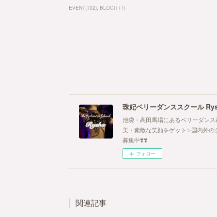
EVENT
(
102
)
BLOG
(
111
)
珠妃ベリーダンススクール Rys
池袋・高田馬場にあるベリーダンス
美・素敵な笑顔をゲット✨国内外の
募集中❣️❣️
フォロー
関連記事