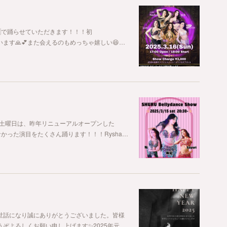
🇬で踊らせていただきます！！！初
ざいます🙏💕また会えるのもめっちゃ嬉しい😆…
✨まず土曜日は、昨年リニューアルオープンした
なかった演目をたくさん踊ります！！！Rysha…
世話になり誠にありがとうございました。皆様
ぞよろしくお願い申し上げます✨2025年元…