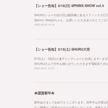
【ショー告知】3/16(日) SPHINX SHOW vol.4
SHURUショーの次の日は飯田橋にあるスフィンクス🇪
Sphinx✨Nadyaちゃん、お誘いいただきありがとうご
2025.02.02 10:19
【ショー告知】3/15(土) SHURU大宮
3/15(土)・16(日)と連チャンでショーに出演します
SHURUさんで今年も踊らせていただきます🥰前回でき
2025.02.01 10:07
🎍謹賀新年🎍
新年あけましておめでとうございます。旧年中は大変お
のご健康とご多幸を心からお祈りいたします。本年もどう