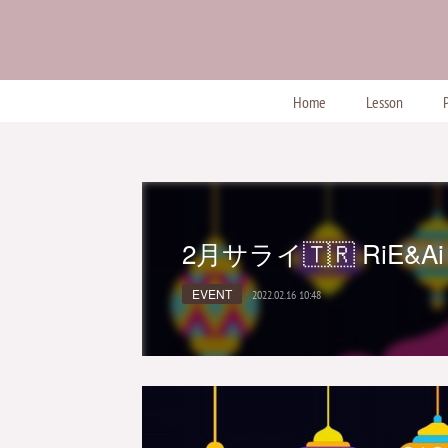
Home
Lesson
P
2月サライ🇹🇷 RiE&Ai
EVENT
2022.02.16 10:48