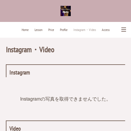
Home
Lesson
Price
Profile
Instagram・Video
Access
News
Contact
Past Lesson Songs
Instagram・Video
Instagram
Instagramの写真を取得できませんでした。
Video