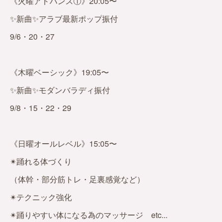
《火曜アドバンス①》20:05〜
✨新曲✨アラブ最新ポップ振付
9/6・20・27
《木曜ベーシック》19:05〜
✨新曲✨モダンバラディ振付
9/8・15・22・29
《日曜オールレベル》15:05〜
✴︎踊れる体づくり
（体幹・部分筋トレ・足裏感覚など）
✴︎テクニック強化
✴︎踊りやすい体になる為のマッサージ etc...