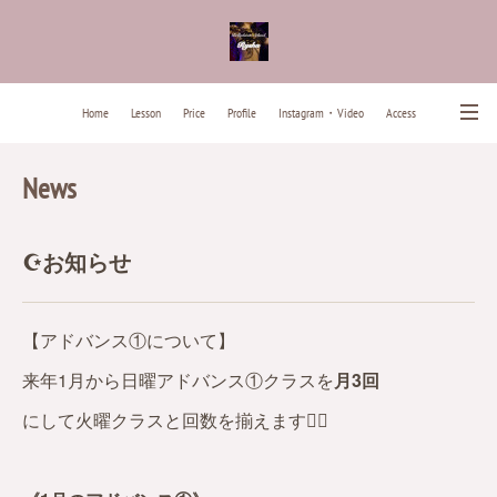
Home
Lesson
Price
Profile
Instagram・Video
Access
News
Contact
Past Lesson Songs
News
☪️お知らせ
【アドバンス①について】
来年1月から日曜アドバンス①クラスを
月3回
にして火曜クラスと回数を揃えます🙇‍♀️