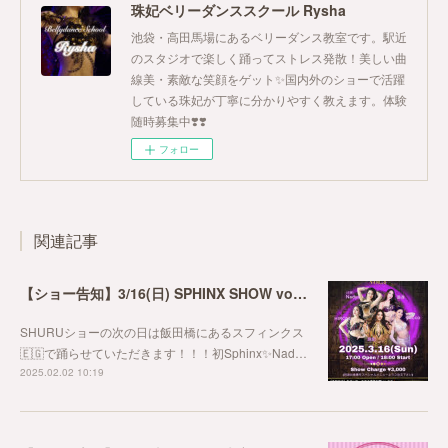
珠妃ベリーダンススクール Rysha
池袋・高田馬場にあるベリーダンス教室です。駅近
のスタジオで楽しく踊ってストレス発散！美しい曲
線美・素敵な笑顔をゲット✨国内外のショーで活躍
している珠妃が丁寧に分かりやすく教えます。体験
随時募集中❣️❣️
フォロー
関連記事
【ショー告知】3/16(日) SPHINX SHOW vol.4
SHURUショーの次の日は飯田橋にあるスフィンクス
🇪🇬で踊らせていただきます！！！初Sphinx✨Nad…
2025.02.02 10:19