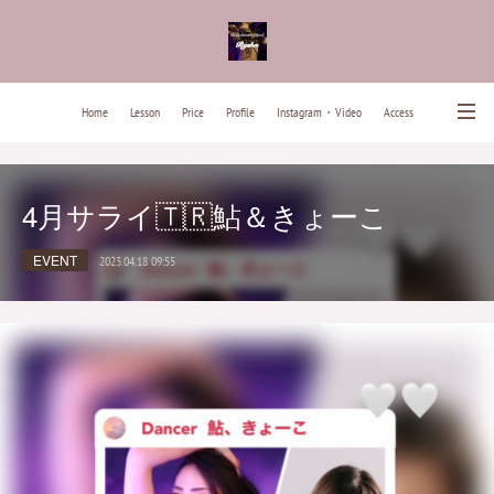
Home
Lesson
Price
Profile
Instagram・Video
Access
News
Contact
Past Lesson Songs
4月サライ🇹🇷鮎＆きょーこ
EVENT
2023.04.18 09:55