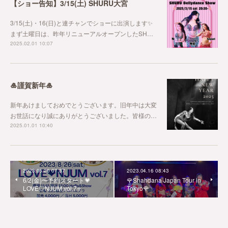
【ショー告知】3/15(土) SHURU大宮
3/15(土)・16(日)と連チャンでショーに出演します✨
まず土曜日は、昨年リニューアルオープンしたSH…
2025.02.01 10:07
🎍謹賀新年🎍
新年あけましておめでとうございます。旧年中は大変
お世話になり誠にありがとうございました。皆様の…
2025.01.01 10:40
2023.05.20 07:37
2023.04.16 08:43
6/2(金)〜予約スタート💗
🌹Shahdana Japan Tour in
LOVE♡NJUM vol.7⭐️
Tokyo🌹