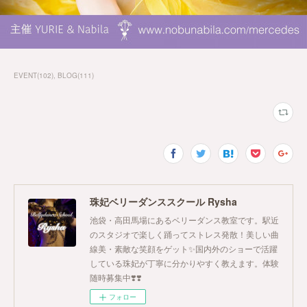
EVENT
(
102
)
BLOG
(
111
)
珠妃ベリーダンススクール Rysha
池袋・高田馬場にあるベリーダンス教室です。駅近
のスタジオで楽しく踊ってストレス発散！美しい曲
線美・素敵な笑顔をゲット✨国内外のショーで活躍
している珠妃が丁寧に分かりやすく教えます。体験
随時募集中❣️❣️
フォロー