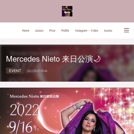
Home
Lesson
Price
Profile
Instagram・Video
Access
News
Contact
Past Lesson Songs
Mercedes Nieto 来日公演🌙
EVENT
2022.09.07 09:46